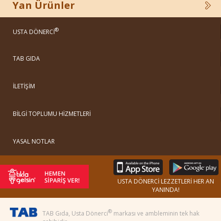
Yan Ürünler
®
USTA DÖNERCİ
TAB GIDA
İLETİŞİM
BİLGİ TOPLUMU HİZMETLERİ
YASAL NOTLAR
USTA DÖNERCİ LEZZETLERİ HER AN
YANINDA!
®
TAB Gıda, Usta Dönerci
markası ve ambleminin tek hak