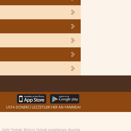
USTA DÖNERCİ LEZZETLERİ HER AN YANINDA!
ek, Getir Yemek, Migros Yemek uygulaması dışında