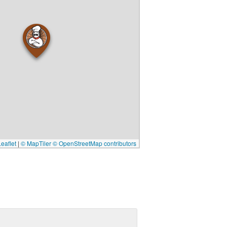
eaflet
|
© MapTiler
© OpenStreetMap contributors