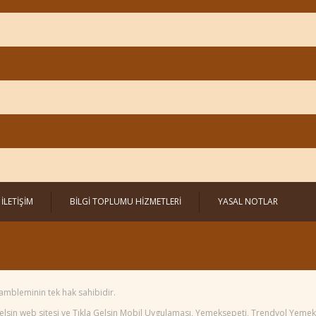
İLETİŞİM
BİLGİ TOPLUMU HİZMETLERİ
YASAL NOTLAR
ambleminin tek hak sahibidir.
 Gelsin web sitesi ve Tıkla Gelsin Mobil Uygulaması, Yemeksepeti, Trendyol Yem