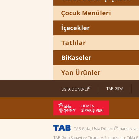
Çocuk Menüleri
İçecekler
Tatlılar
BiKaseler
Yan Ürünler
®
TAB GIDA
USTA DÖNERCİ
®
TAB Gıda, Usta Dönerci
markası ve 
TAB Gıda Sanayi ve Ticaret A.Ş. markaları; Tıkla