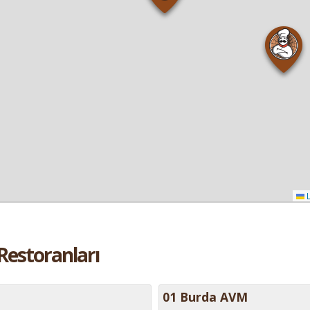
L
estoranları
01 Burda AVM