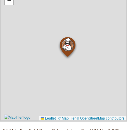
−
Leaflet
|
© MapTiler
© OpenStreetMap contributors