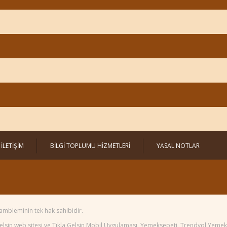
İLETİŞİM
BİLGİ TOPLUMU HİZMETLERİ
YASAL NOTLAR
ambleminin tek hak sahibidir.
 Gelsin web sitesi ve Tıkla Gelsin Mobil Uygulaması, Yemeksepeti, Trendyol Yem