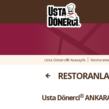
Usta Dönerci® Anasayfa
Restoranla
RESTORANLA
®
Usta Dönerci
ANKARA 