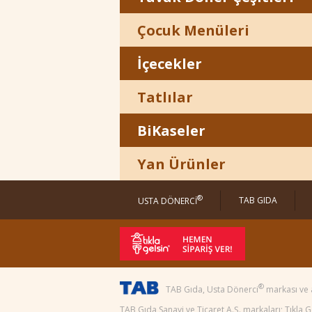
Çocuk Menüleri
İçecekler
Tatlılar
BiKaseler
Yan Ürünler
®
TAB GIDA
USTA DÖNERCİ
®
TAB Gıda, Usta Dönerci
markası ve 
TAB Gıda Sanayi ve Ticaret A.Ş. markaları; Tıkla