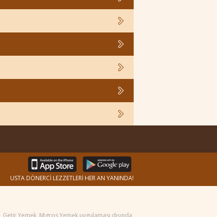
USTA DÖNERCİ LEZZETLERİ HER AN YANINDA!
ek, Getir Yemek, Migros Yemek uygulaması dışında