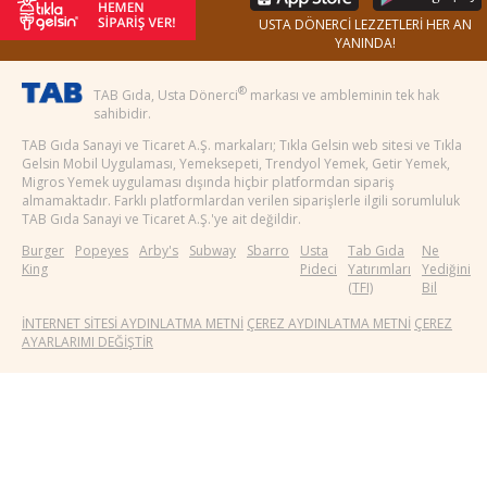
USTA DÖNERCİ LEZZETLERİ HER AN
YANINDA!
®
TAB Gıda, Usta Dönerci
markası ve ambleminin tek hak
sahibidir.
TAB Gıda Sanayi ve Ticaret A.Ş. markaları; Tıkla Gelsin web sitesi ve Tıkla
Gelsin Mobil Uygulaması, Yemeksepeti, Trendyol Yemek, Getir Yemek,
Migros Yemek uygulaması dışında hiçbir platformdan sipariş
almamaktadır. Farklı platformlardan verilen siparişlerle ilgili sorumluluk
TAB Gıda Sanayi ve Ticaret A.Ş.'ye ait değildir.
Burger
Popeyes
Arby's
Subway
Sbarro
Usta
Tab Gıda
Ne
King
Pideci
Yatırımları
Yediğini
(TFI)
Bil
İNTERNET SİTESİ AYDINLATMA METNİ
ÇEREZ AYDINLATMA METNİ
ÇEREZ
AYARLARIMI DEĞİŞTİR