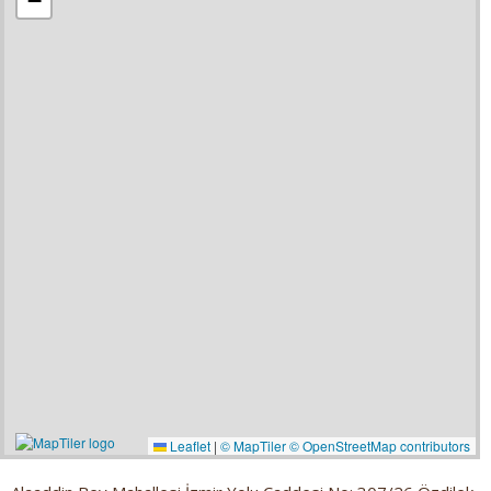
−
Leaflet
|
© MapTiler
© OpenStreetMap contributors