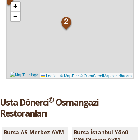
+
−
2
Leaflet
|
© MapTiler
© OpenStreetMap contributors
®
Usta Dönerci
Osmangazi
Restoranları
Bursa AS Merkez AVM
Bursa İstanbul Yönü
Q86 Oksijen AVM