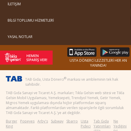
İLETİŞİM
BİLGİ TOPLUMU HİZMETLERİ
YASAL NOTLAR
USTA DÖNERCİ LEZZETLERİ HER AN
YANINDA!
®
TAB Gıda, Usta Dönerci
markası ve ambleminin tek hak
sahibidir.
TAB Gıda Sanayi ve Ticaret A.Ş. markaları; Tıkla Gelsin web sitesi ve Tıkla
Gelsin Mobil Uygulaması, Yemeksepeti, Trendyol Yemek, Getir Yemek,
Migros Yemek uygulaması dışında hiçbir platformdan sipariş
almamaktadır. Farklı platformlardan verilen siparişlerle ilgili sorumluluk
TAB Gıda Sanayi ve Ticaret A.Ş.'ye ait değildir.
Burger
Popeyes
Arby's
Subway
Sbarro
Usta
Tab Gıda
Ne
King
Pideci
Yatırımları
Yediğini