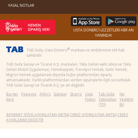
YASAL NOTLAR
USTA DÖNERCİ LEZZETLERİ HER AN
YANINDA!
®
TAB Gıda, Usta Dönerci
markası ve ambleminin tek hak
sahibidir.
TAB Gıda Sanayi ve Ticaret A.Ş. markaları; Tıkla Gelsin web sitesi ve Tıkla
Gelsin Mobil Uygulaması, Yemeksepeti, Trendyol Yemek, Getir Yemek,
Migros Yemek uygulaması dışında hiçbir platformdan sipariş
almamaktadır. Farklı platformlardan verilen siparişlerle ilgili sorumluluk
TAB Gıda Sanayi ve Ticaret A.Ş.'ye ait değildir.
Burger
Popeyes
Arby's
Subway
Sbarro
Usta
Tab Gıda
Ne
King
Pideci
Yatırımları
Yediğini
(TFI)
Bil
İNTERNET SİTESİ AYDINLATMA METNİ
ÇEREZ AYDINLATMA METNİ
ÇEREZ
AYARLARIMI DEĞİŞTİR