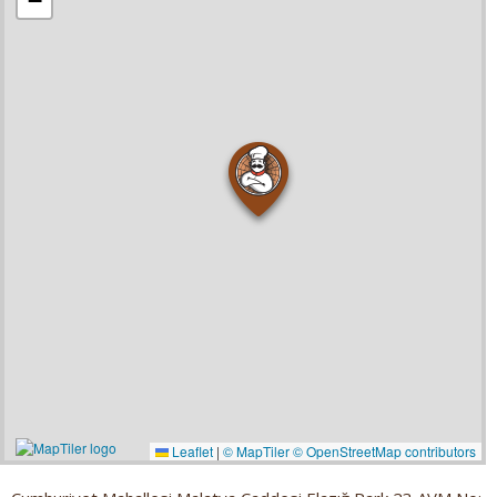
−
Leaflet
|
© MapTiler
© OpenStreetMap contributors