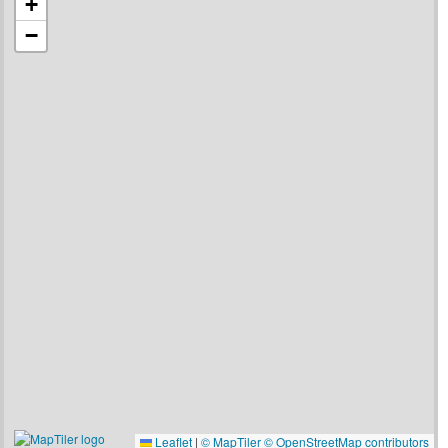
+
−
Leaflet
|
© MapTiler
© OpenStreetMap contributors