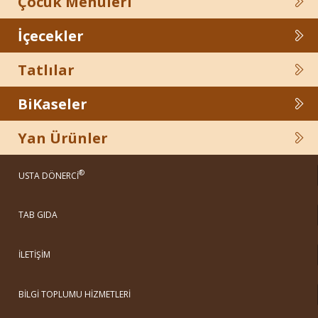
Çocuk Menüleri
İçecekler
Tatlılar
BiKaseler
Yan Ürünler
®
USTA DÖNERCİ
TAB GIDA
İLETİŞİM
BİLGİ TOPLUMU HİZMETLERİ