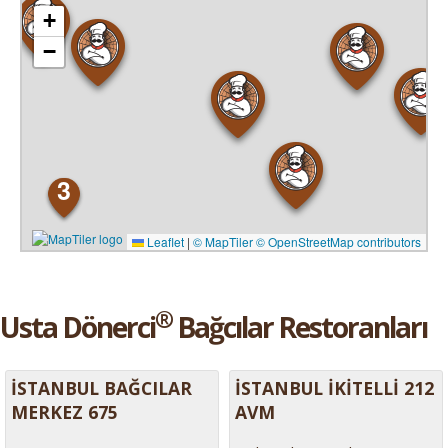
+
−
3
Leaflet
|
© MapTiler
© OpenStreetMap contributors
®
Usta Dönerci
Bağcılar Restoranları
İSTANBUL BAĞCILAR
İSTANBUL İKİTELLİ 212
MERKEZ 675
AVM