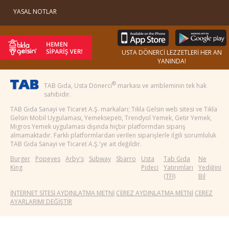
YASAL NOTLAR
USTA DÖNERCİ LEZZETLERİ HER AN
YANINDA!
®
TAB Gıda, Usta Dönerci
markası ve ambleminin tek hak
sahibidir.
TAB Gıda Sanayi ve Ticaret A.Ş. markaları; Tıkla Gelsin web sitesi ve Tıkla
Gelsin Mobil Uygulaması, Yemeksepeti, Trendyol Yemek, Getir Yemek,
Migros Yemek uygulaması dışında hiçbir platformdan sipariş
almamaktadır. Farklı platformlardan verilen siparişlerle ilgili sorumluluk
TAB Gıda Sanayi ve Ticaret A.Ş.'ye ait değildir.
Burger
Popeyes
Arby's
Subway
Sbarro
Usta
Tab Gıda
Ne
King
Pideci
Yatırımları
Yediğini
(TFI)
Bil
İNTERNET SİTESİ AYDINLATMA METNİ
ÇEREZ AYDINLATMA METNİ
ÇEREZ
AYARLARIMI DEĞİŞTİR