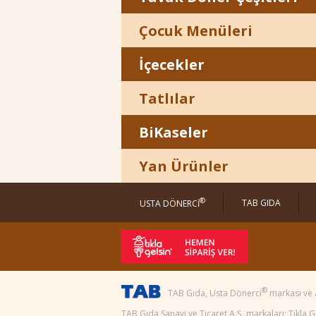
Çocuk Menüleri
İçecekler
Tatlılar
BiKaseler
Yan Ürünler
®
TAB GIDA
USTA DÖNERCİ
®
TAB Gıda, Usta Dönerci
markası ve 
TAB Gıda Sanayi ve Ticaret A.Ş. markaları; Tıkla