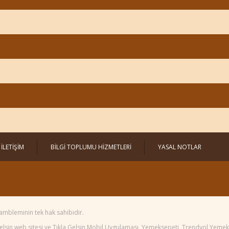
İLETİŞİM
BİLGİ TOPLUMU HİZMETLERİ
YASAL NOTLAR
ambleminin tek hak sahibidir.
 Gelsin web sitesi ve Tıkla Gelsin Mobil Uygulaması, Yemeksepeti, Trendyol Yem