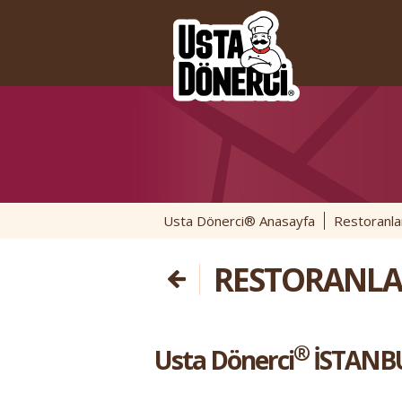
Usta Dönerci® Anasayfa
Restoranla
RESTORANLA
®
Usta Dönerci
İSTANB