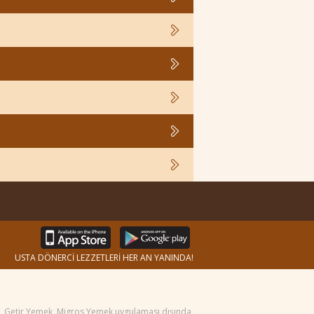
USTA DÖNERCİ LEZZETLERİ HER AN YANINDA!
ek, Getir Yemek, Migros Yemek uygulaması dışında