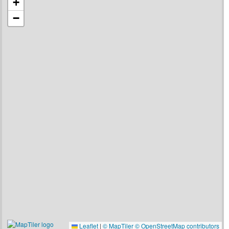
+
−
Leaflet
|
© MapTiler
© OpenStreetMap contributors