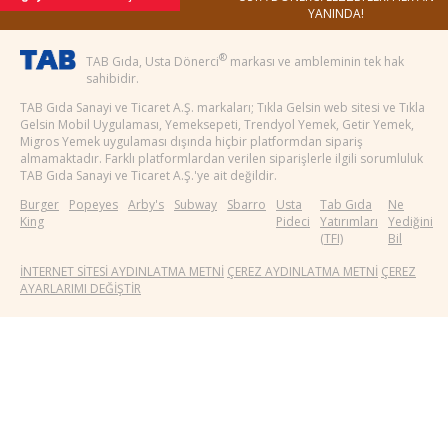
YANINDA!
®
TAB Gıda, Usta Dönerci
markası ve ambleminin tek hak
sahibidir.
TAB Gıda Sanayi ve Ticaret A.Ş. markaları; Tıkla Gelsin web sitesi ve Tıkla
Gelsin Mobil Uygulaması, Yemeksepeti, Trendyol Yemek, Getir Yemek,
Migros Yemek uygulaması dışında hiçbir platformdan sipariş
almamaktadır. Farklı platformlardan verilen siparişlerle ilgili sorumluluk
TAB Gıda Sanayi ve Ticaret A.Ş.'ye ait değildir.
Burger
Popeyes
Arby's
Subway
Sbarro
Usta
Tab Gıda
Ne
King
Pideci
Yatırımları
Yediğini
(TFI)
Bil
İNTERNET SİTESİ AYDINLATMA METNİ
ÇEREZ AYDINLATMA METNİ
ÇEREZ
AYARLARIMI DEĞİŞTİR