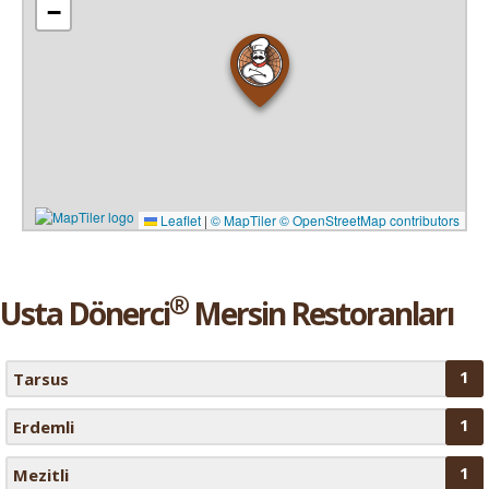
−
Leaflet
|
© MapTiler
© OpenStreetMap contributors
®
Usta Dönerci
Mersin Restoranları
1
Tarsus
1
Erdemli
1
Mezitli