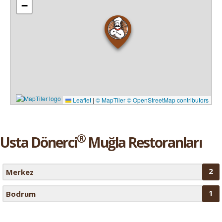
−
Leaflet
|
© MapTiler
© OpenStreetMap contributors
®
Usta Dönerci
Muğla Restoranları
2
Merkez
1
Bodrum