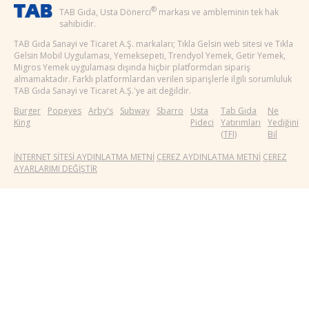
®
TAB Gıda, Usta Dönerci
markası ve ambleminin tek hak
sahibidir.
TAB Gıda Sanayi ve Ticaret A.Ş. markaları; Tıkla Gelsin web sitesi ve Tıkla
Gelsin Mobil Uygulaması, Yemeksepeti, Trendyol Yemek, Getir Yemek,
Migros Yemek uygulaması dışında hiçbir platformdan sipariş
almamaktadır. Farklı platformlardan verilen siparişlerle ilgili sorumluluk
TAB Gıda Sanayi ve Ticaret A.Ş.'ye ait değildir.
Burger
Popeyes
Arby's
Subway
Sbarro
Usta
Tab Gıda
Ne
King
Pideci
Yatırımları
Yediğini
(TFI)
Bil
İNTERNET SİTESİ AYDINLATMA METNİ
ÇEREZ AYDINLATMA METNİ
ÇEREZ
AYARLARIMI DEĞİŞTİR