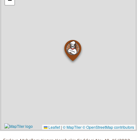
−
Leaflet
|
© MapTiler
© OpenStreetMap contributors