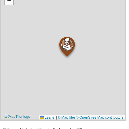
−
Leaflet
|
© MapTiler
© OpenStreetMap contributors