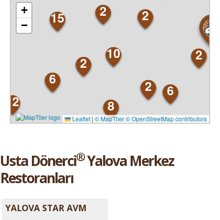
2
+
2
15
−
10
2
2
6
2
6
12
8
Leaflet
|
© MapTiler
© OpenStreetMap contributors
®
Usta Dönerci
Yalova Merkez
Restoranları
YALOVA STAR AVM