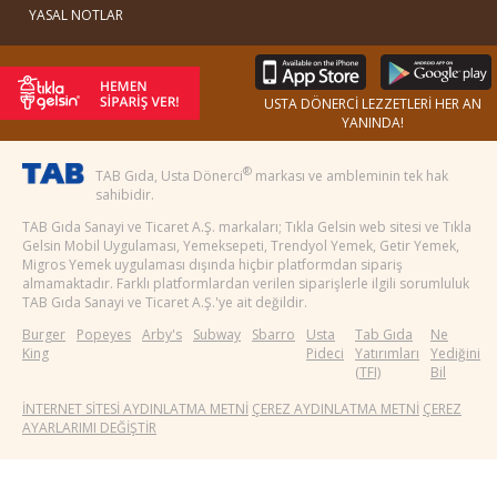
YASAL NOTLAR
USTA DÖNERCİ LEZZETLERİ HER AN
YANINDA!
®
TAB Gıda, Usta Dönerci
markası ve ambleminin tek hak
sahibidir.
TAB Gıda Sanayi ve Ticaret A.Ş. markaları; Tıkla Gelsin web sitesi ve Tıkla
Gelsin Mobil Uygulaması, Yemeksepeti, Trendyol Yemek, Getir Yemek,
Migros Yemek uygulaması dışında hiçbir platformdan sipariş
almamaktadır. Farklı platformlardan verilen siparişlerle ilgili sorumluluk
TAB Gıda Sanayi ve Ticaret A.Ş.'ye ait değildir.
Burger
Popeyes
Arby's
Subway
Sbarro
Usta
Tab Gıda
Ne
King
Pideci
Yatırımları
Yediğini
(TFI)
Bil
İNTERNET SİTESİ AYDINLATMA METNİ
ÇEREZ AYDINLATMA METNİ
ÇEREZ
AYARLARIMI DEĞİŞTİR