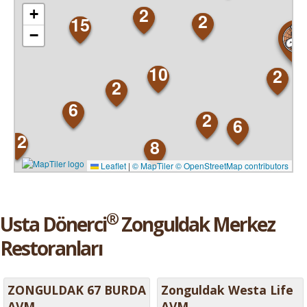
2
+
2
15
−
10
2
2
6
2
6
12
8
Leaflet
|
© MapTiler
© OpenStreetMap contributors
®
Usta Dönerci
Zonguldak Merkez
Restoranları
ZONGULDAK 67 BURDA
Zonguldak Westa Life
AVM
AVM