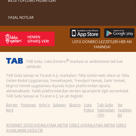
BİLGİ TOPLUMU HİZMETLERİ
YASAL NOTLAR
USTA DÖNERCİ LEZZETLERİ HER AN
YANINDA!
®
TAB Gıda, Usta Dönerci
markası ve ambleminin tek hak
sahibidir.
TAB Gıda Sanayi ve Ticaret A.Ş. markaları; Tıkla Gelsin web sitesi ve Tıkla
Gelsin Mobil Uygulaması, Yemeksepeti, Trendyol Yemek, Getir Yemek,
Migros Yemek uygulaması dışında hiçbir platformdan sipariş
almamaktadır. Farklı platformlardan verilen siparişlerle ilgili sorumluluk
TAB Gıda Sanayi ve Ticaret A.Ş.'ye ait değildir.
Burger
Popeyes
Arby's
Subway
Sbarro
Usta
Tab Gıda
Ne
King
Pideci
Yatırımları
Yediğini
(TFI)
Bil
İNTERNET SİTESİ AYDINLATMA METNİ
ÇEREZ AYDINLATMA METNİ
ÇEREZ
AYARLARIMI DEĞİŞTİR