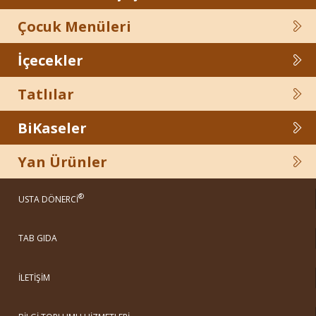
Çocuk Menüleri
İçecekler
Tatlılar
BiKaseler
Yan Ürünler
®
USTA DÖNERCİ
TAB GIDA
İLETİŞİM