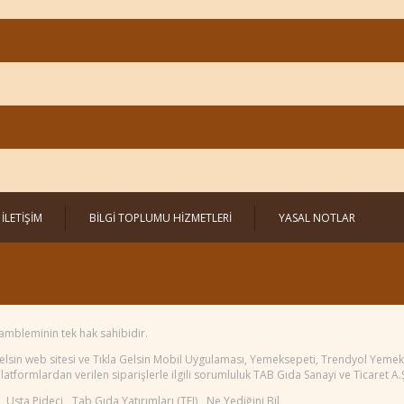
İLETİŞİM
BİLGİ TOPLUMU HİZMETLERİ
YASAL NOTLAR
ambleminin tek hak sahibidir.
 Gelsin web sitesi ve Tıkla Gelsin Mobil Uygulaması, Yemeksepeti, Trendyol Yem
atformlardan verilen siparişlerle ilgili sorumluluk TAB Gıda Sanayi ve Ticaret A.Ş.
Usta Pideci
Tab Gıda Yatırımları (TFI)
Ne Yediğini Bil