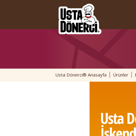
Usta Dönerci® Anasayfa
Ürünler
Usta D
İskend