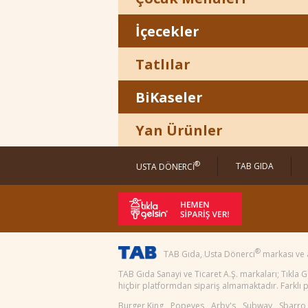
İçecekler
Tatlılar
BiKaseler
Yan Ürünler
®
TAB GIDA
USTA DÖNERCİ
®
TAB Gıda, Usta Dönerci
markası ve 
TAB Gıda Sanayi ve Ticaret A.Ş. markaları; Tıkla
hiçbir platformdan sipariş almamaktadır. Farklı pl
Burger King
Popeyes
Arby's
Subway
Sbarro