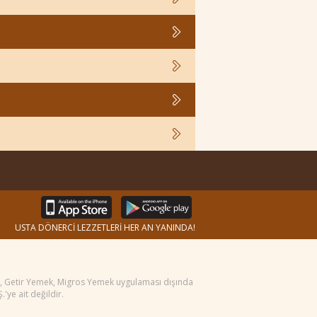
USTA DÖNERCİ LEZZETLERİ HER AN YANINDA!
ek, Getir Yemek, Migros Yemek uygulaması dışında
'ye ait değildir.