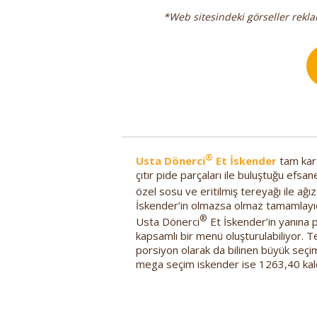
*Web sitesindeki görseller reklam
®
Usta Dönerci
Et İskender
tam kara
çıtır pide parçaları ile buluştuğu efsa
özel sosu ve eritilmiş tereyağı ile ağ
İskender’in olmazsa olmaz tamamlayıcı
®
Usta Dönerci
Et İskender’in yanına 
kapsamlı bir menü oluşturulabiliyor. T
porsiyon olarak da bilinen büyük seç
mega seçim iskender ise 1263,40 kalo