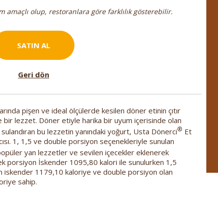
 amaçlı olup, restoranlara göre farklılık gösterebilir.
SATIN AL
Geri dön
rında pişen ve ideal ölçülerde kesilen döner etinin çıtır
ne bir lezzet. Döner etiyle harika bir uyum içerisinde olan
®
ız sulandıran bu lezzetin yanındaki yoğurt, Usta Dönerci
Et
sı. 1, 1,5 ve double porsiyon seçenekleriyle sunulan
popüler yan lezzetler ve sevilen içecekler eklenerek
ek porsiyon İskender 1095,80 kalori ile sunulurken 1,5
im iskender 1179,10 kaloriye ve double porsiyon olan
riye sahip.