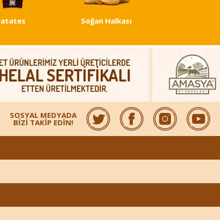
Patates
Soğan Halkası
SOSYAL MEDYADA
BİZİ TAKİP EDİN!