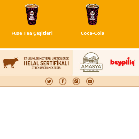
Fuse Tea Çeşitleri
Coca-Cola
Et Döner Çeşitleri
Köfte Çeşitleri
Tavuk Döner Çeşitleri
Çocuk Menüleri