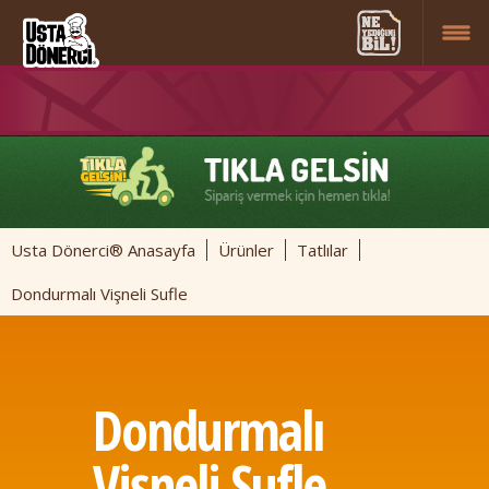
Usta Dönerci® Anasayfa
Ürünler
Tatlılar
Dondurmalı Vişneli Sufle
Dondurmalı
Vişneli Sufle