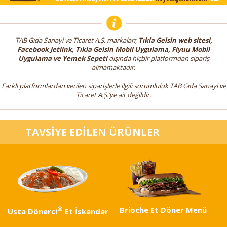
TAB Gıda Sanayi ve Ticaret A.Ş. markaları;
Tıkla Gelsin web sitesi,
Facebook Jetlink, Tıkla Gelsin Mobil Uygulama, Fiyuu Mobil
Uygulama ve Yemek Sepeti
dışında hiçbir platformdan sipariş
almamaktadır.
Farklı platformlardan verilen siparişlerle ilgili sorumluluk TAB Gıda Sanayi ve
Ticaret A.Ş.’ye ait değildir.
TAVSİYE EDİLEN ÜRÜNLER
®
Brioche Et Döner Menü
Usta Dönerci
Et İskender