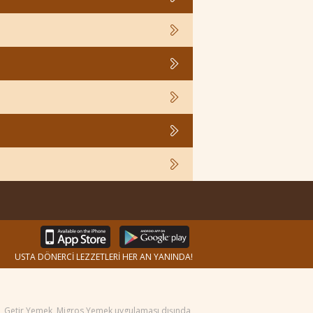
USTA DÖNERCİ LEZZETLERİ HER AN YANINDA!
ek, Getir Yemek, Migros Yemek uygulaması dışında