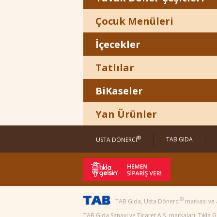
Çocuk Menüleri
İçecekler
Tatlılar
BiKaseler
Yan Ürünler
®
TAB GIDA
USTA DÖNERCİ
®
TAB Gıda, Usta Dönerci
markası ve 
TAB Gıda Sanayi ve Ticaret A.Ş. markaları; Tıkla