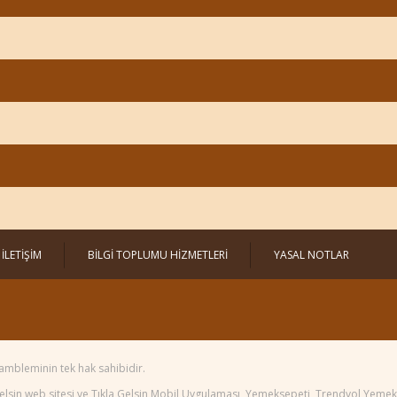
İLETİŞİM
BİLGİ TOPLUMU HİZMETLERİ
YASAL NOTLAR
ambleminin tek hak sahibidir.
 Gelsin web sitesi ve Tıkla Gelsin Mobil Uygulaması, Yemeksepeti, Trendyol Yem